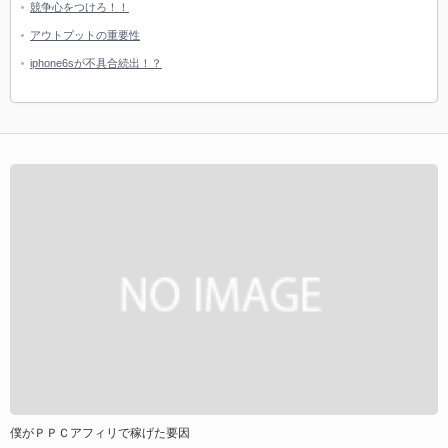
競争心をつけろ！！
アウトプットの重要性
iphone6sが不具合続出！？
僕がＰＰＣアフィリで稼げた要因