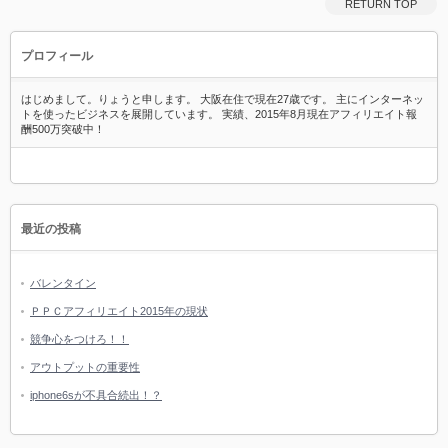
RETURN TOP
プロフィール
はじめまして。りょうと申します。 大阪在住で現在27歳です。 主にインターネッ
トを使ったビジネスを展開しています。 実績、2015年8月現在アフィリエイト報
酬500万突破中！
最近の投稿
バレンタイン
ＰＰＣアフィリエイト2015年の現状
競争心をつけろ！！
アウトプットの重要性
iphone6sが不具合続出！？