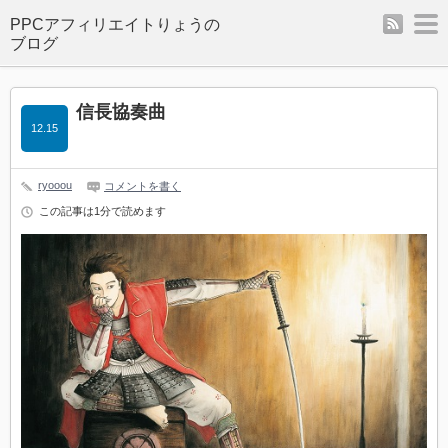
rss
m
信長協奏曲
12.15
ryooou
コメントを書く
この記事は1分で読めます