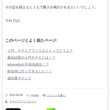
その辺を踏まえたうえで購入を検討されるといいでしょう。
それでは♪
このページとよく似たページ:
１円 ＰＰＣアフィリエイトってどうよ？
最近話題の１円ＰＰＣとは！？
iphone6sが不具合続出！？
鈴虫寺に行ってきました！！
成功者マインド
2015 04.09
ryooou
コメントを書く
ＰＰＣアフィリエイト