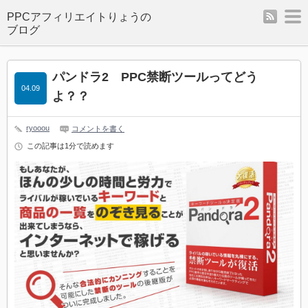
rss
m
パンドラ2 PPC禁断ツールってどう
04.09
よ？？
ryooou
コメントを書く
この記事は1分で読めます