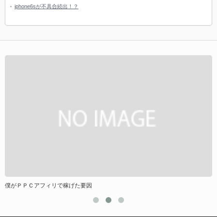
iphone6sが不具合続出！？
僕がＰＰＣアフィリで稼げた要因