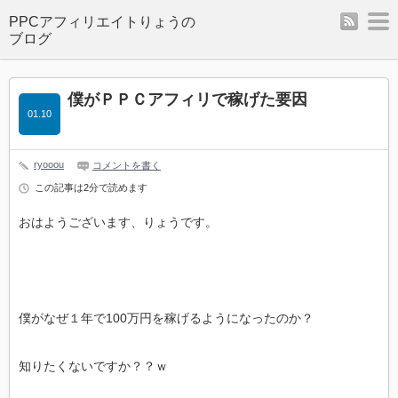
rss
m
僕がＰＰＣアフィリで稼げた要因
01.10
ryooou
コメントを書く
この記事は2分で読めます
おはようございます、りょうです。
僕がなぜ１年で100万円を稼げるようになったのか？
知りたくないですか？？ｗ