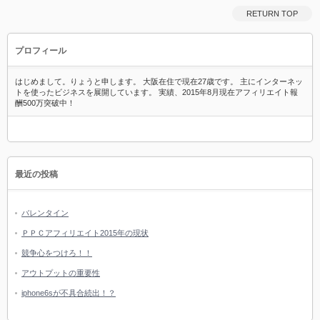
RETURN TOP
プロフィール
はじめまして。りょうと申します。 大阪在住で現在27歳です。 主にインターネッ
トを使ったビジネスを展開しています。 実績、2015年8月現在アフィリエイト報
酬500万突破中！
最近の投稿
バレンタイン
ＰＰＣアフィリエイト2015年の現状
競争心をつけろ！！
アウトプットの重要性
iphone6sが不具合続出！？